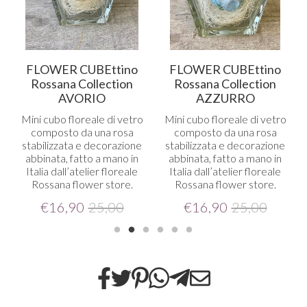
FLOWER CUBEttino
FLOWER CUBEttino
Rossana Collection
Rossana Collection
AVORIO
AZZURRO
Mini cubo floreale di vetro
Mini cubo floreale di vetro
composto da una rosa
composto da una rosa
stabilizzata e decorazione
stabilizzata e decorazione
abbinata, fatto a mano in
abbinata, fatto a mano in
Italia dall’atelier floreale
Italia dall’atelier floreale
Rossana flower store.
Rossana flower store.
€
16,90
25,00
€
16,90
25,00