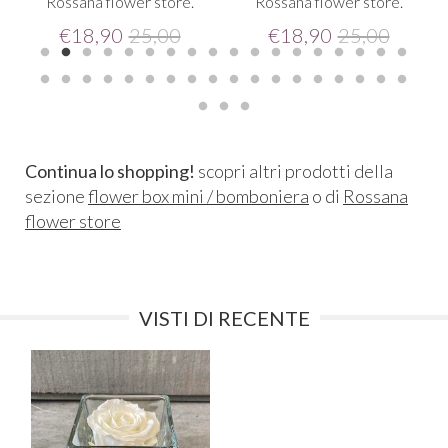
Rossana flower store.
Rossana flower store.
€
18,90
25,00
€
18,90
25,00
Continua lo shopping!
scopri altri prodotti della
sezione
flower box mini / bomboniera
o di
Rossana
flower store
VISTI DI RECENTE