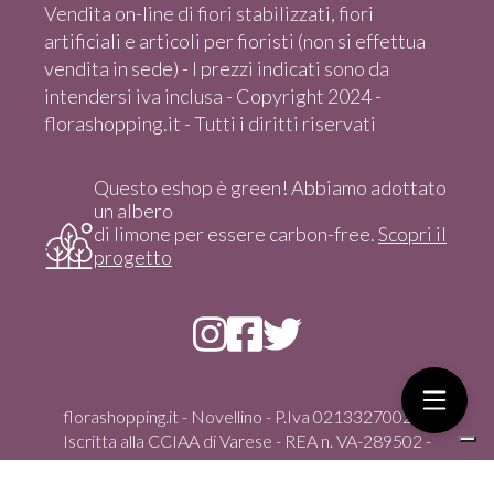
Vendita on-line di fiori stabilizzati, fiori
artificiali e articoli per fioristi (non si effettua
vendita in sede) - I prezzi indicati sono da
intendersi iva inclusa - Copyright 2024 -
florashopping.it - Tutti i diritti riservati
Questo eshop è green! Abbiamo adottato
un albero
di limone per essere carbon-free.
Scopri il
progetto
florashopping.it - Novellino - P.Iva 02133270021 -
Iscritta alla CCIAA di Varese - REA n. VA-289502 -
Copyright 2024 - Tutti i diritti riservati
Via Gasparoli, 59/D - 21012 Cassano Magnago (Va) -