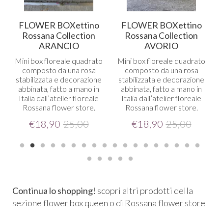
FLOWER BOXettino
FLOWER BOXettino
Rossana Collection
Rossana Collection
ARANCIO
AVORIO
Mini box floreale quadrato
Mini box floreale quadrato
composto da una rosa
composto da una rosa
stabilizzata e decorazione
stabilizzata e decorazione
abbinata, fatto a mano in
abbinata, fatto a mano in
Italia dall’atelier floreale
Italia dall’atelier floreale
Rossana flower store.
Rossana flower store.
€
18,90
25,00
€
18,90
25,00
Continua lo shopping!
scopri altri prodotti della
sezione
flower box queen
o di
Rossana flower store