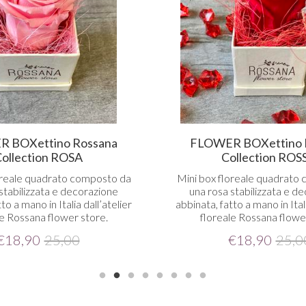
 BOXettino Rossana
FLOWER BOXettino 
ollection ROSA
Collection ROS
oreale quadrato composto da
Mini box floreale quadrato
stabilizzata e decorazione
una rosa stabilizzata e d
to a mano in Italia dall’atelier
abbinata, fatto a mano in Itali
le Rossana flower store.
floreale Rossana flowe
€
18,90
25,00
€
18,90
25,0