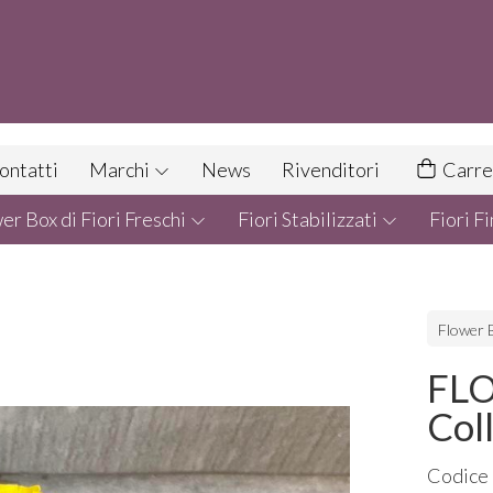
ontatti
Marchi
News
Rivenditori
Carre
r Box di Fiori Freschi
Fiori Stabilizzati
Fiori Fi
Flower B
FLO
Col
Codice