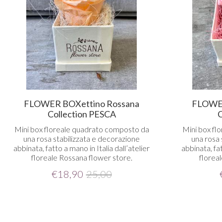
FLOWER BOXettino Rossana
FLOWER
Collection PESCA
C
Mini box floreale quadrato composto da
Mini box fl
una rosa stabilizzata e decorazione
una rosa 
abbinata, fatto a mano in Italia dall’atelier
abbinata, fat
floreale Rossana flower store.
florea
€
18,90
25,00