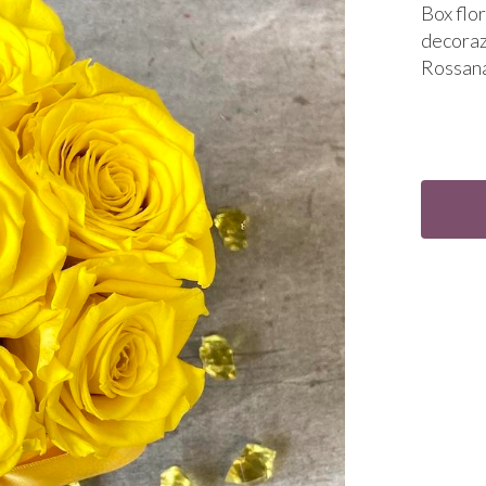
Box flo
decorazi
Rossana