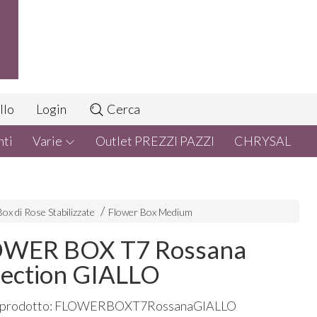
llo
Login
Cerca
nti
Varie
Outlet PREZZI PAZZI
CHRYSAL
ox di Rose Stabilizzate
Flower Box Medium
WER BOX T7 Rossana
lection GIALLO
 prodotto: FLOWERBOXT7RossanaGIALLO