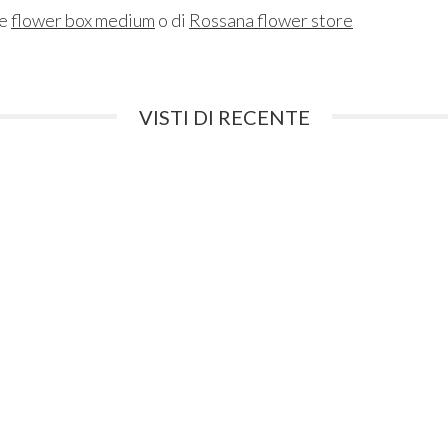
ne
flower box medium
o di
Rossana flower store
VISTI DI RECENTE