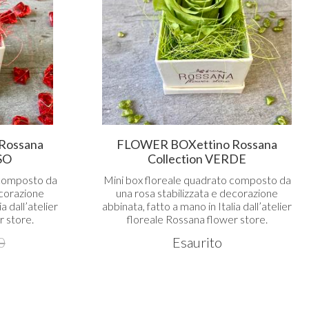
Rossana
FLOWER BOXettino Rossana
SO
Collection VERDE
 composto da
Mini box floreale quadrato composto da
ecorazione
una rosa stabilizzata e decorazione
a dall’atelier
abbinata, fatto a mano in Italia dall’atelier
r store.
floreale Rossana flower store.
0
Esaurito