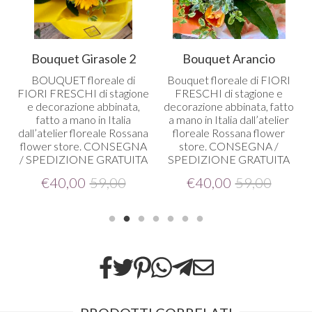
Bouquet Girasole 2
Bouquet Arancio
BOUQUET
floreale di
Bouquet floreale di
FIORI
FIORI
FRESCHI
di stagione
FRESCHI
di stagione e
e decorazione abbinata,
decorazione abbinata, fatto
o
fatto a mano in Italia
a mano in Italia dall’atelier
dall’atelier floreale Rossana
floreale Rossana flower
flower store.
CONSEGNA
store.
CONSEGNA
/
/
SPEDIZIONE
GRATUITA
SPEDIZIONE
GRATUITA
€
40,00
59,00
€
40,00
59,00