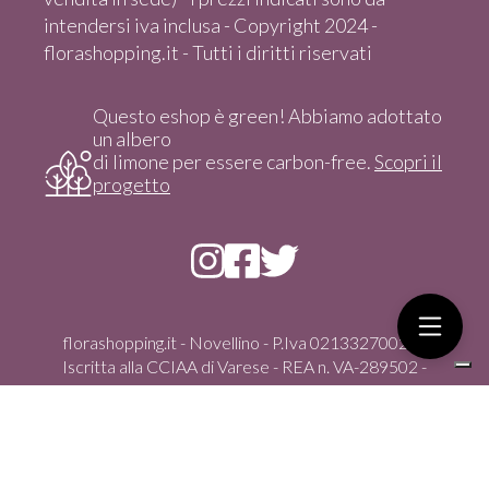
intendersi iva inclusa - Copyright 2024 -
florashopping.it - Tutti i diritti riservati
Questo eshop è green! Abbiamo adottato
un albero
di limone per essere carbon-free.
Scopri il
progetto
florashopping.it - Novellino - P.Iva 02133270021 -
Iscritta alla CCIAA di Varese - REA n. VA-289502 -
Copyright 2024 - Tutti i diritti riservati
Via Gasparoli, 59/D - 21012 Cassano Magnago (Va) -
italia - Tel. +39 351 4347100 - vendita solo On-Line dal
sito - florashopping@pec.it -
info@florashopping.it
Ecommerce creato con
Scontrino.com