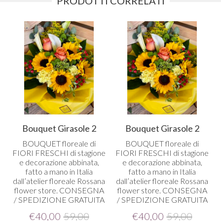
PRODOTTI CORRELATI
Bouquet Girasole 2
Bouquet Girasole 2
BOUQUET
floreale di
BOUQUET
floreale di
FIORI
FRESCHI
di stagione
FIORI
FRESCHI
di stagione
o
e decorazione abbinata,
e decorazione abbinata,
fatto a mano in Italia
fatto a mano in Italia
dall’atelier floreale Rossana
dall’atelier floreale Rossana
flower store.
CONSEGNA
flower store.
CONSEGNA
/
SPEDIZIONE
GRATUITA
/
SPEDIZIONE
GRATUITA
€
40,00
59,00
€
40,00
59,00