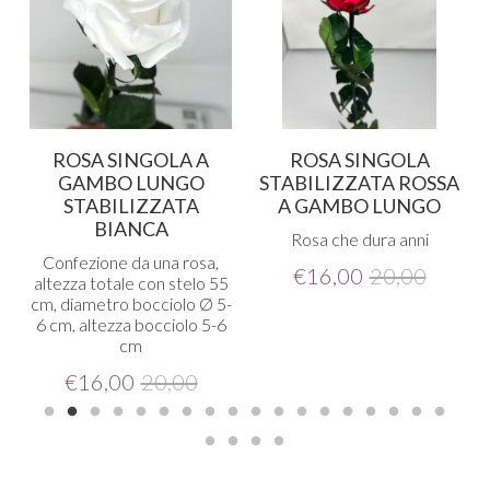
ROSA SINGOLA A
ROSA SINGOLA
GAMBO LUNGO
STABILIZZATA ROSSA
STABILIZZATA
A GAMBO LUNGO
BIANCA
Rosa che dura anni
o
Confezione da una rosa,
€
16,00
20,00
a
altezza totale con stelo 55
cm, diametro bocciolo Ø 5-
6 cm, altezza bocciolo 5-6
cm
€
16,00
20,00