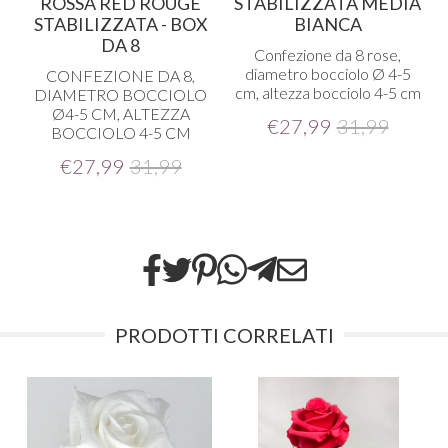
ROSSA RED ROUGE
STABILIZZATA MEDIA
STABILIZZATA - BOX
BIANCA
DA 8
Confezione da 8 rose,
diametro bocciolo Ø 4-5
CONFEZIONE
DA 8,
cm, altezza bocciolo 4-5 cm
DIAMETRO
BOCCIOLO
Ø4-5 CM,
ALTEZZA
€
27,99
31,99
BOCCIOLO
4-5 CM
€
27,99
31,99
PRODOTTI CORRELATI