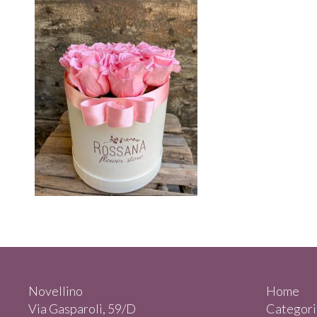
Novellino
Home
Via Gasparoli, 59/D
Categori