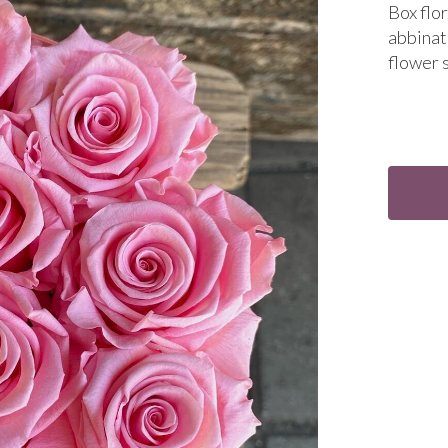
Box flo
abbinata
flower 