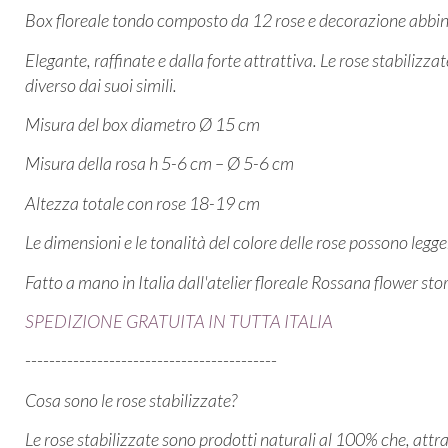
Box floreale tondo composto da 12 rose e decorazione abbin
Elegante, raffinate e dalla forte attrattiva. Le rose stabilizz
diverso dai suoi simili.
Misura del box diametro Ø 15 cm
Misura della rosa h 5-6 cm – Ø 5-6 cm
Altezza totale con rose 18-19 cm
Le dimensioni e le tonalità del colore delle rose possono leg
Fatto a mano in Italia dall'atelier floreale Rossana flower sto
SPEDIZIONE GRATUITA IN TUTTA ITALIA
------------------------------------------
Cosa sono le rose stabilizzate?
Le rose stabilizzate sono prodotti naturali al 100% che, attr