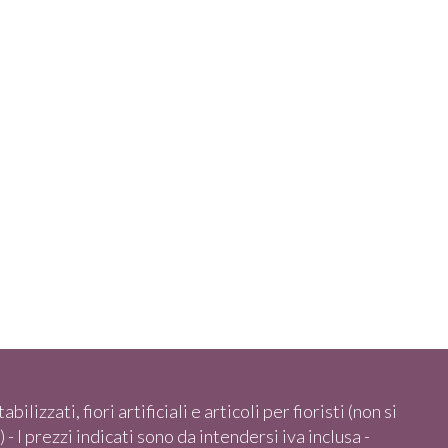
abilizzati, fiori artificiali e articoli per fioristi (non si
 - I prezzi indicati sono da intendersi iva inclusa -