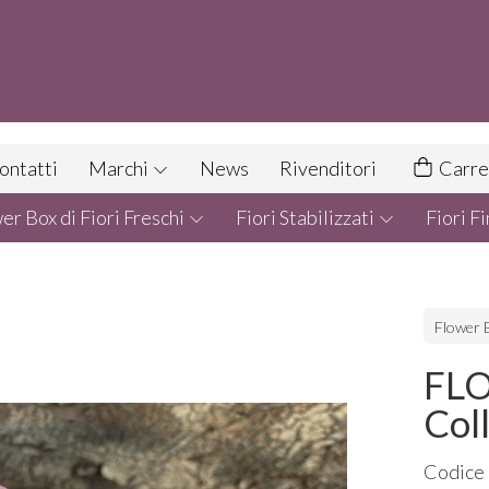
ontatti
Marchi
News
Rivenditori
Carre
r Box di Fiori Freschi
Fiori Stabilizzati
Fiori Fi
Flower B
FLO
Col
Codice