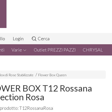
llo
Login
Cerca
nti
Varie
Outlet PREZZI PAZZI
CHRYSAL
ox di Rose Stabilizzate
Flower Box Queen
WER BOX T12 Rossana
lection Rosa
 prodotto: T12RossanaRosa