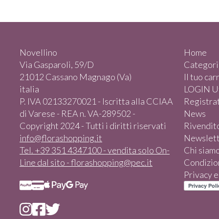
Novellino
Home
Via Gasparoli, 59/D
Categori
21012 Cassano Magnago (Va)
Il tuo car
italia
LOGIN Ut
P. IVA 02133270021 - Iscritta alla CCIAA
Registrat
di Varese - REA n. VA-289502 -
News
Copyright 2024 - Tutti i diritti riservati
Rivendit
info@florashopping.it
Newslet
Tel. +39 351 4347100 - vendita solo On-
Chi siam
Line dal sito - florashopping@pec.it
Condizion
Privacy 