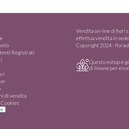
Vendita on-line di fiori st
e
effettua vendita in sede)
rello
Copyright 2024 - florasho
enti Registrati
i
Questo eshop è g
di limone per ess
ori
ter
o
i di vendita
e Cookies