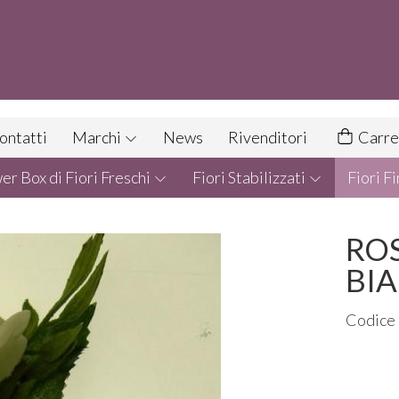
ontatti
Marchi
News
Rivenditori
Carre
r Box di Fiori Freschi
Fiori Stabilizzati
Fiori Fi
ROS
BI
Codice