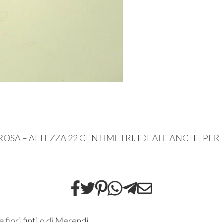
ROSA
–
ALTEZZA
22
CENTIMETRI
,
IDEALE
ANCHE
PER
ne
fiori finti
o di
Merendi