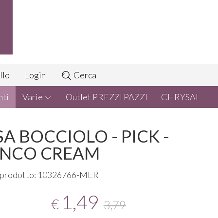
llo
Login
Cerca
nti
Varie
Outlet PREZZI PAZZI
CHRYSAL
A BOCCIOLO - PICK -
ANCO CREAM
 prodotto: 10326766-MER
1,49
€
3,79