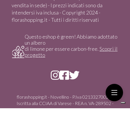
vendita in sede) - I prezzi indicati sono da
intendersi iva inclusa - Copyright 2024 -
florashopping.it - Tutti i diritti riservati
Questo eshop è green! Abbiamo adottato
un albero
di limone per essere carbon-free.
Scopri il
progetto
florashopping.it - Novellino - P.Iva 02133270021 -
Iscritta alla CCIAA di Varese - REA n. VA-289502 -
Copyright 2024 - Tutti i diritti riservati
Via Gasparoli, 59/D - 21012 Cassano Magnago (Va) -
italia - Tel. +39 351 4347100 - vendita solo On-Line dal
sito - florashopping@pec.it -
info@florashopping.it