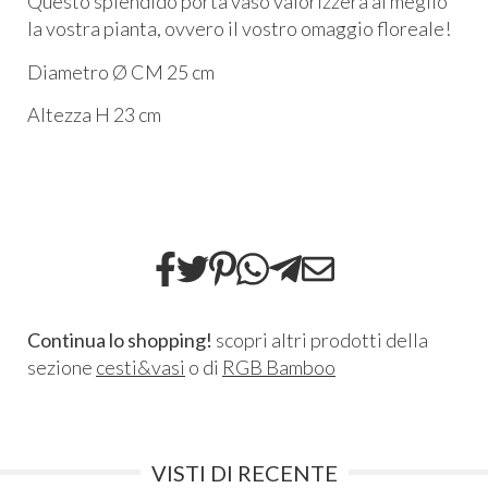
Questo splendido porta vaso valorizzerà al meglio
la vostra pianta, ovvero il vostro omaggio floreale!
Diametro Ø CM 25 cm
Altezza H 23 cm
Continua lo shopping!
scopri altri prodotti della
sezione
cesti&vasi
o di
RGB Bamboo
VISTI DI RECENTE