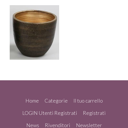
Home
Categorie
Il tuo carrello
LOGIN Utenti Registrati
Registrati
News
Rivenditori
Newsletter