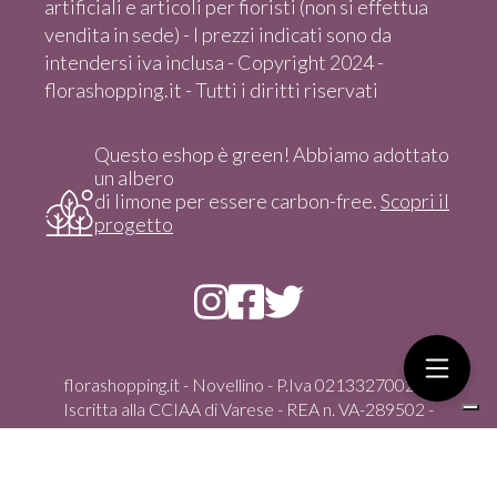
artificiali e articoli per fioristi (non si effettua
vendita in sede) - I prezzi indicati sono da
intendersi iva inclusa - Copyright 2024 -
florashopping.it - Tutti i diritti riservati
Questo eshop è green! Abbiamo adottato
un albero
di limone per essere carbon-free.
Scopri il
progetto
florashopping.it - Novellino - P.Iva 02133270021 -
Iscritta alla CCIAA di Varese - REA n. VA-289502 -
Copyright 2024 - Tutti i diritti riservati
Via Gasparoli, 59/D - 21012 Cassano Magnago (Va) -
italia - Tel. +39 351 4347100 - vendita solo On-Line dal