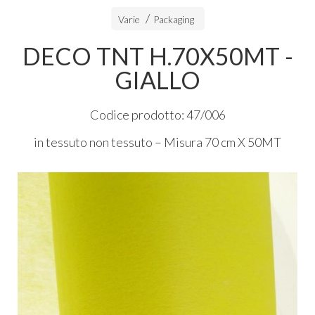
Varie
Packaging
DECO TNT H.70X50MT -
GIALLO
Codice prodotto: 47/006
in tessuto non tessuto – Misura 70 cm X 50MT