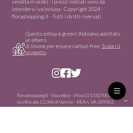
vendita in sede) - I prezzi indicati sono da
intendersi iva inclusa - Copyright 2024 -
florashopping.it - Tutti i diritti riservati
Questo eshop è green! Abbiamo adottato
un albero
di limone per essere carbon-free.
Scopri il
progetto
florashopping.it - Novellino - P.Iva 02133270021 -
Iscritta alla CCIAA di Varese - REA n. VA-289502 -
Copyright 2024 - Tutti i diritti riservati
Via Gasparoli, 59/D - 21012 Cassano Magnago (Va) -
italia - Tel. +39 351 4347100 - vendita solo On-Line dal
sito - florashopping@pec.it -
info@florashopping.it