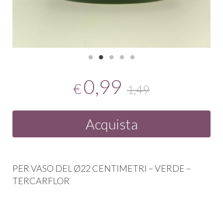
0,99
€
1,49
Acquista
PER
VASO
DEL
Ø22
CENTIMETRI
–
VERDE
–
TERCARFLOR