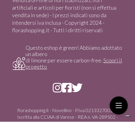
artificiali e articoli per fioristi (non si effettua
vendita in sede) - I prezzi indicati sono da
intendersi iva inclusa - Copyright 2024 -
florashopping.it - Tutti i diritti riservati
Questo eshop è green! Abbiamo adottato
un albero
di limone per essere carbon-free.
Scopri il
progetto
florashopping.it - Novellino - P.Iva 02133270021 -
Iscritta alla CCIAA di Varese - REA n. VA-289502 -
Copyright 2024 - Tutti i diritti riservati
Via Gasparoli, 59/D - 21012 Cassano Magnago (Va) -