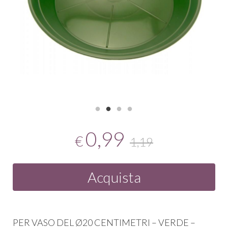
0,99
€
1,19
Acquista
PER
VASO
DEL
Ø20
CENTIMETRI
–
VERDE
–