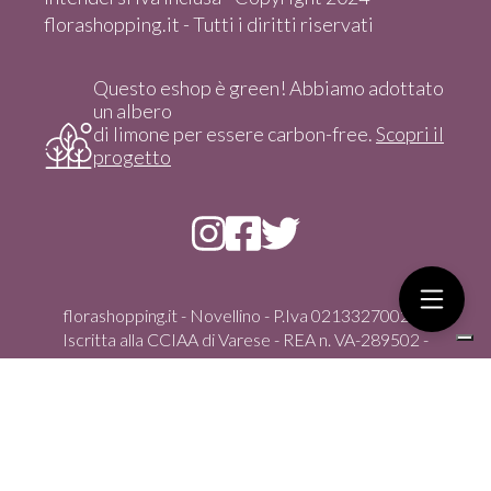
florashopping.it - Tutti i diritti riservati
Questo eshop è green! Abbiamo adottato
un albero
di limone per essere carbon-free.
Scopri il
progetto
florashopping.it - Novellino - P.Iva 02133270021 -
Iscritta alla CCIAA di Varese - REA n. VA-289502 -
Copyright 2024 - Tutti i diritti riservati
Via Gasparoli, 59/D - 21012 Cassano Magnago (Va) -
italia - Tel. +39 351 4347100 - vendita solo On-Line dal
sito - florashopping@pec.it -
info@florashopping.it
Ecommerce creato con
Scontrino.com