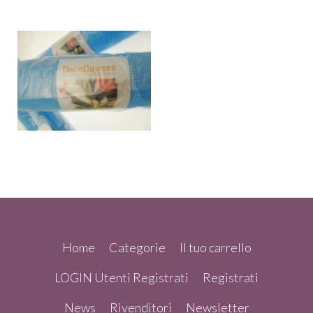
Home
Categorie
Il tuo carrello
LOGIN Utenti Registrati
Registrati
News
Rivenditori
Newsletter