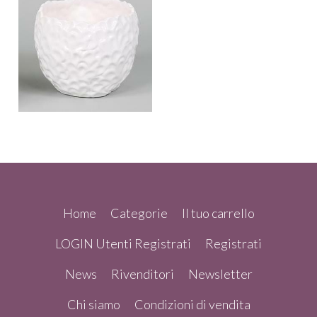
Home
Categorie
Il tuo carrello
LOGIN Utenti Registrati
Registrati
News
Rivenditori
Newsletter
Chi siamo
Condizioni di vendita