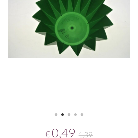
0,49
€
1,39