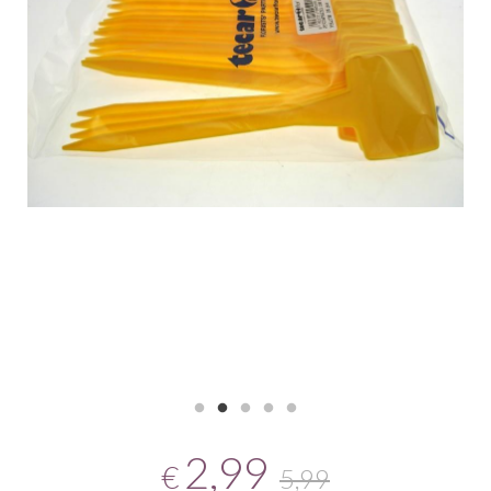
2,99
€
5,99