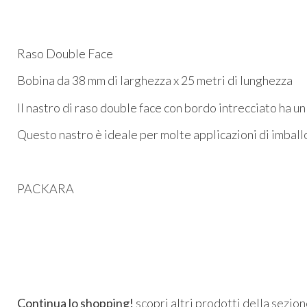
Raso Double Face
Bobina da 38 mm di larghezza x 25 metri di lunghezza
Il nastro di raso double face con bordo intrecciato ha un 
Questo nastro è ideale per molte applicazioni di imball
PACKARA
Continua lo shopping!
scopri altri prodotti della sezio