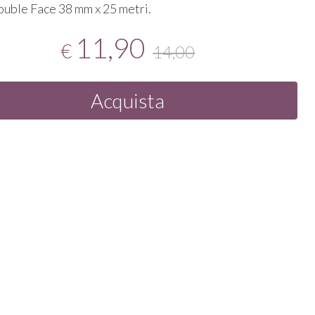
uble Face 38 mm x 25 metri.
11,90
€
14,00
Acquista