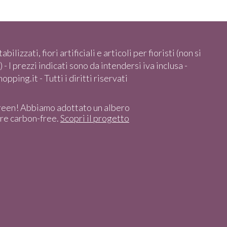
abilizzati, fiori artificiali e articoli per fioristi (non si
 - I prezzi indicati sono da intendersi iva inclusa -
pping.it - Tutti i diritti riservati
reen! Abbiamo adottato un albero
ere carbon-free.
Scopri il progetto