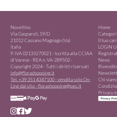
Novellino
Home
Via Gasparoli, 59/D
Categori
21012 Cassano Magnago (Va)
Il tuo car
italia
LOGIN Ut
P. IVA 02133270021 - Iscritta alla CCIAA
Registrat
di Varese - REA n. VA-289502 -
News
Copyright 2024 - Tutti i diritti riservati
Rivendit
info@florashopping.it
Newslet
Tel. +39 351 4347100 - vendita solo On-
Chi siam
Line dal sito - florashopping@pec.it
Condizion
Privacy 