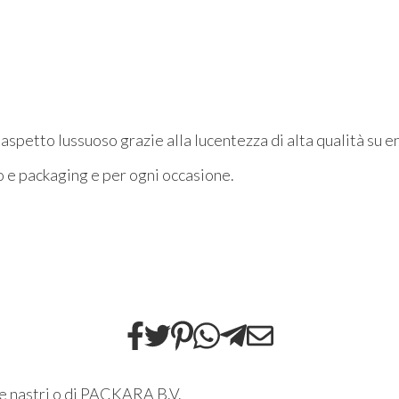
aspetto lussuoso grazie alla lucentezza di alta qualità su en
o e packaging e per ogni occasione.
ne
nastri
o di
PACKARA B.V.