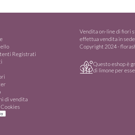
Vendita on-line di fiori st
e
effettua vendita in sede)
rello
Copyright 2024 - florasho
enti Registrati
i
Questo eshop è g
di limone per ess
ori
ter
o
i di vendita
e Cookies