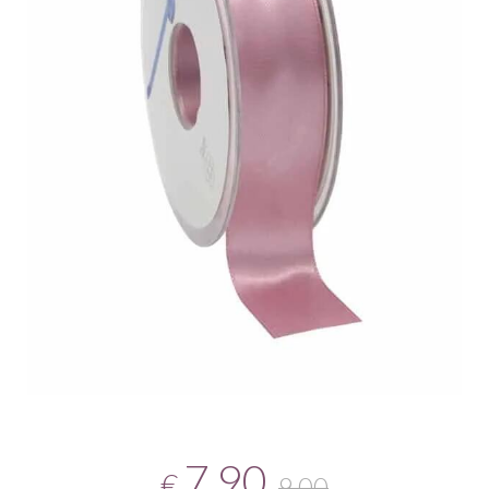
7,90
€
9,00