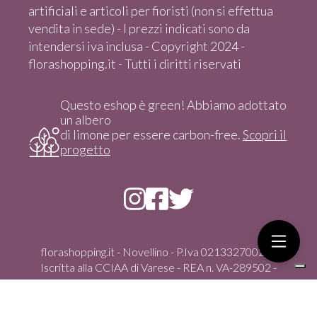
artificiali e articoli per fioristi (non si effettua
vendita in sede) - I prezzi indicati sono da
intendersi iva inclusa - Copyright 2024 -
florashopping.it - Tutti i diritti riservati
Questo eshop è green! Abbiamo adottato
un albero
di limone per essere carbon-free.
Scopri il
progetto
florashopping.it - Novellino - P.Iva 02133270021 -
Iscritta alla CCIAA di Varese - REA n. VA-289502 -
Copyright 2024 - Tutti i diritti riservati
Via Gasparoli, 59/D - 21012 Cassano Magnago (Va) -
italia - Tel. +39 351 4347100 - vendita solo On-Line dal