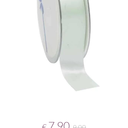
7,90
€
9,00