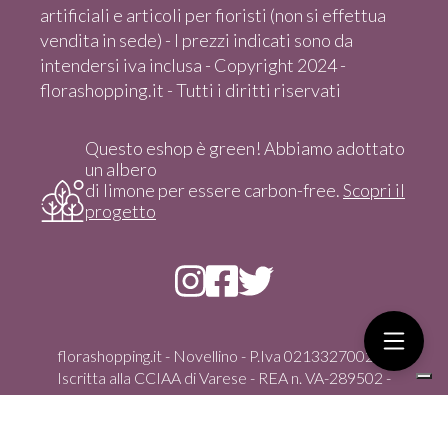
artificiali e articoli per fioristi (non si effettua
vendita in sede) - I prezzi indicati sono da
intendersi iva inclusa - Copyright 2024 -
florashopping.it - Tutti i diritti riservati
Questo eshop è green! Abbiamo adottato
un albero
di limone per essere carbon-free.
Scopri il
progetto
florashopping.it - Novellino - P.Iva 02133270021 -
Iscritta alla CCIAA di Varese - REA n. VA-289502 -
Copyright 2024 - Tutti i diritti riservati
Via Gasparoli, 59/D - 21012 Cassano Magnago (Va) -
italia - Tel. +39 351 4347100 - vendita solo On-Line dal