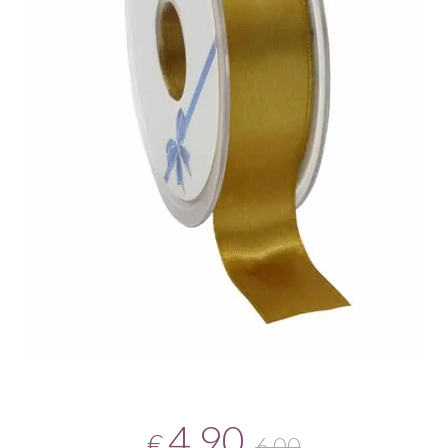
4,90
€
6,00