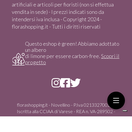
artificiali e articoli per fioristi (non si effettua
vendita in sede) - I prezzi indicati sono da
intendersi iva inclusa - Copyright 2024 -
florashopping.it - Tutti i diritti riservati
Questo eshop è green! Abbiamo adottato
un albero
di limone per essere carbon-free.
Scopri il
progetto
florashopping.it - Novellino - P.Iva 02133270021 -
Iscritta alla CCIAA di Varese - REA n. VA-289502 -
Copyright 2024 - Tutti i diritti riservati
Via Gasparoli, 59/D - 21012 Cassano Magnago (Va) -
italia - Tel. +39 351 4347100 - vendita solo On-Line dal