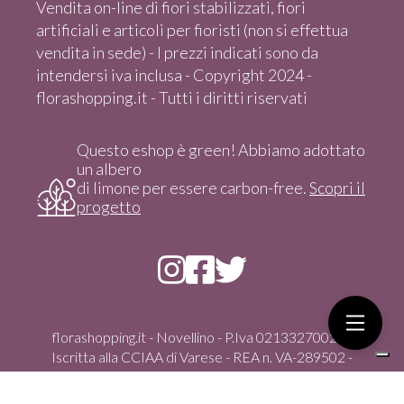
Vendita on-line di fiori stabilizzati, fiori
artificiali e articoli per fioristi (non si effettua
vendita in sede) - I prezzi indicati sono da
intendersi iva inclusa - Copyright 2024 -
florashopping.it - Tutti i diritti riservati
Questo eshop è green! Abbiamo adottato
un albero
di limone per essere carbon-free.
Scopri il
progetto
florashopping.it - Novellino - P.Iva 02133270021 -
Iscritta alla CCIAA di Varese - REA n. VA-289502 -
Copyright 2024 - Tutti i diritti riservati
Via Gasparoli, 59/D - 21012 Cassano Magnago (Va) -