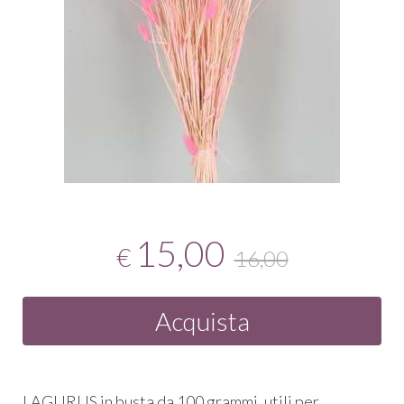
15,00
€
16,00
Acquista
LAGURUS in busta da 100 grammi, utili per