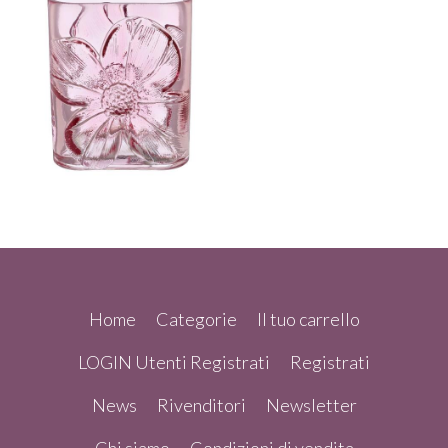
Home
Categorie
Il tuo carrello
LOGIN Utenti Registrati
Registrati
News
Rivenditori
Newsletter