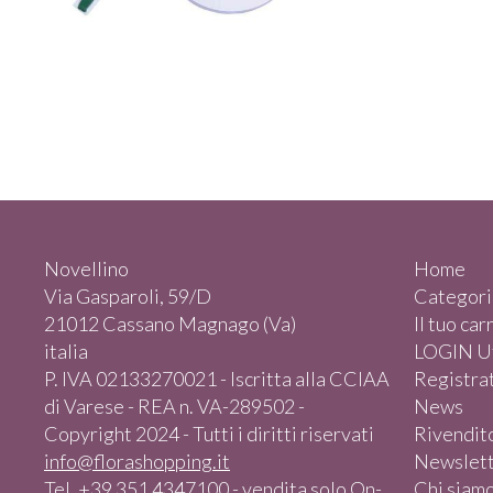
Novellino
Home
Via Gasparoli, 59/D
Categori
21012 Cassano Magnago (Va)
Il tuo car
italia
LOGIN Ut
P. IVA 02133270021 - Iscritta alla CCIAA
Registrat
di Varese - REA n. VA-289502 -
News
Copyright 2024 - Tutti i diritti riservati
Rivendit
info@florashopping.it
Newslet
Tel. +39 351 4347100 - vendita solo On-
Chi siam