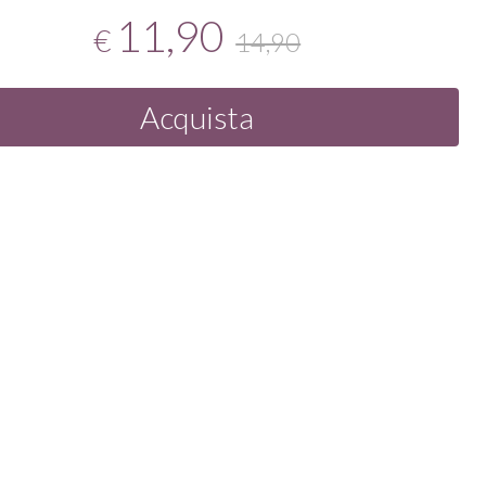
11,90
€
14,90
Acquista