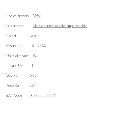
399gr
Codice articolo
Mastice super adesivo impermeabile
Descrizione
green
Colori
5 mt x 11 mm
Misure cm.
Pz.
Unità di misura
Imballo UV 1
Vol. M3.
0.02
5.5
Peso Kg.
8022311003992
EAN Code