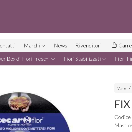
ontatti
Marchi
News
Rivenditori
Carre
r Box di Fiori Freschi
Fiori Stabilizzati
Fiori Fi
Varie
FIX
Codice
Mastice