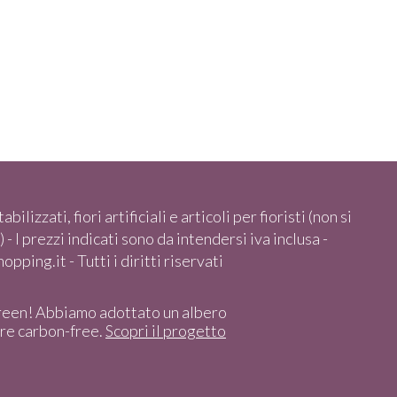
abilizzati, fiori artificiali e articoli per fioristi (non si
 - I prezzi indicati sono da intendersi iva inclusa -
pping.it - Tutti i diritti riservati
reen! Abbiamo adottato un albero
ere carbon-free.
Scopri il progetto