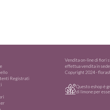
Vendita on-line di fiori st
e
effettua vendita in sede)
rello
Copyright 2024 - florasho
enti Registrati
i
Questo eshop è g
di limone per ess
ori
ter
o