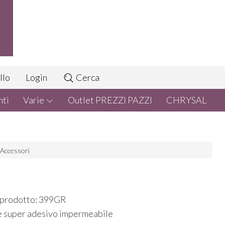
llo
Login
Cerca
nti
Varie
Outlet PREZZI PAZZI
CHRYSAL
Accessori
 prodotto: 399GR
 super adesivo impermeabile