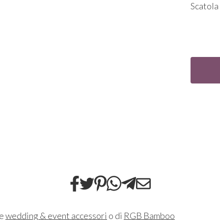
Scatola
ne
wedding & event accessori
o di
RGB Bamboo