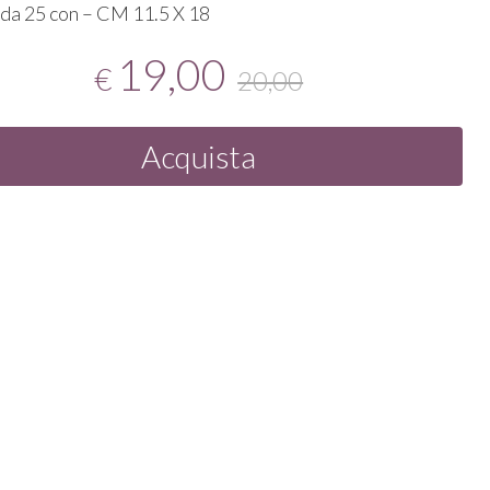
 da 25 con – CM 11.5 X 18
19,00
€
20,00
Acquista