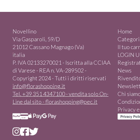
Novellino
Home
Via Gasparoli, 59/D
Categori
21012 Cassano Magnago (Va)
Il tuo car
italia
LOGIN Ut
P. IVA 02133270021 - Iscritta alla CCIAA
Registrat
di Varese - REA n. VA-289502 -
News
Copyright 2024 - Tutti i diritti riservati
Rivendit
info@florashopping.it
Newslet
Tel. +39 351 4347100 - vendita solo On-
Chi siam
Line dal sito - florashopping@pec.it
Condizion
Privacy 