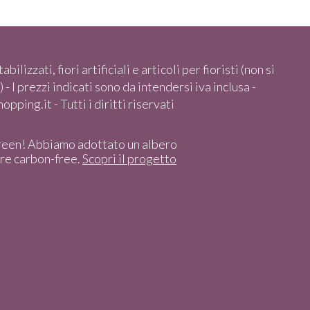
abilizzati, fiori artificiali e articoli per fioristi (non si
 - I prezzi indicati sono da intendersi iva inclusa -
pping.it - Tutti i diritti riservati
reen! Abbiamo adottato un albero
ere carbon-free.
Scopri il progetto