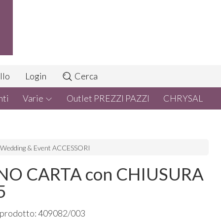
llo
Login
Cerca
nti
Varie
Outlet PREZZI PAZZI
CHRYSAL
Wedding & Event ACCESSORI
NO CARTA con CHIUSURA
5
 prodotto: 409082/003