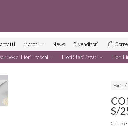
ontatti
Marchi
News
Rivenditori
Carre
r Box di Fiori Freschi
Fiori Stabilizzati
Fiori Fi
Varie
CO
S/2
Codice