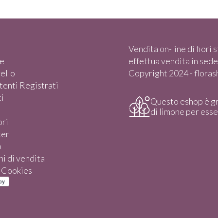
Vendita on-line di fiori st
e
effettua vendita in sede)
rello
Copyright 2024 - florasho
enti Registrati
i
Questo eshop è g
di limone per ess
ori
ter
o
i di vendita
e Cookies