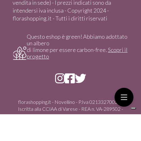
vendita in sede) - I prezzi indicati sono da
intendersi iva inclusa - Copyright 2024 -
florashopping.it - Tutti i diritti riservati
Questo eshop è green! Abbiamo adottato
un albero
di limone per essere carbon-free.
Scopri il
progetto
florashopping.it - Novellino - P.Iva 02133270021 -
Iscritta alla CCIAA di Varese - REA n. VA-289502 -
Copyright 2024 - Tutti i diritti riservati
Via Gasparoli, 59/D - 21012 Cassano Magnago (Va) -
italia - Tel. +39 351 4347100 - vendita solo On-Line dal
sito - florashopping@pec.it -
info@florashopping.it