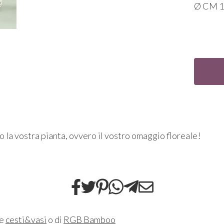
Ø CM 16
 la vostra pianta, ovvero il vostro omaggio floreale!
ne
cesti&vasi
o di
RGB Bamboo