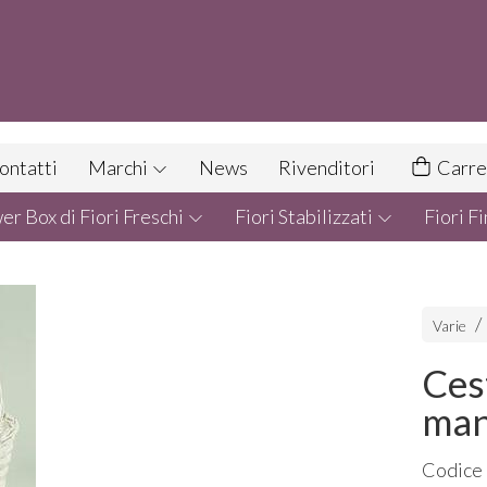
ontatti
Marchi
News
Rivenditori
Carre
r Box di Fiori Freschi
Fiori Stabilizzati
Fiori Fi
Varie
Ces
man
Codice