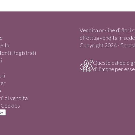
Vendita on-line di fiori st
e
effettua vendita in sede)
rello
Copyright 2024 - florasho
enti Registrati
i
Questo eshop è g
di limone per ess
ori
ter
o
i di vendita
e Cookies