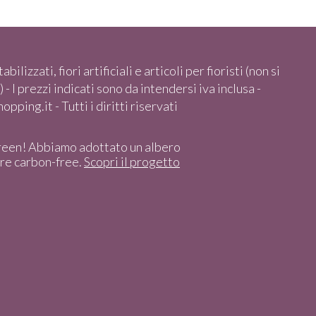
abilizzati, fiori artificiali e articoli per fioristi (non si
 - I prezzi indicati sono da intendersi iva inclusa -
pping.it - Tutti i diritti riservati
reen! Abbiamo adottato un albero
ere carbon-free.
Scopri il progetto