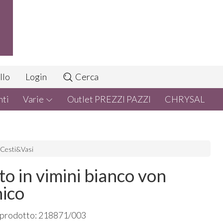
llo
Login
Cerca
nti
Varie
Outlet PREZZI PAZZI
CHRYSAL
Cesti&Vasi
to in vimini bianco von
ico
 prodotto: 218871/003