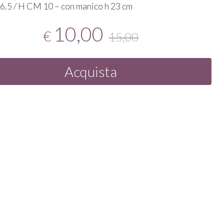
.5 / H CM 10 – con manico h 23 cm
10,00
€
15,00
Acquista