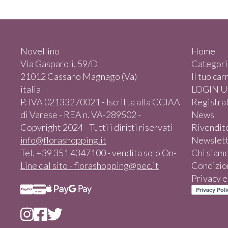
Novellino
Home
Via Gasparoli, 59/D
Categori
21012 Cassano Magnago (Va)
Il tuo car
italia
LOGIN Ut
P. IVA 02133270021 - Iscritta alla CCIAA
Registrat
di Varese - REA n. VA-289502 -
News
Copyright 2024 - Tutti i diritti riservati
Rivendit
info@florashopping.it
Newslet
Tel. +39 351 4347100 - vendita solo On-
Chi siam
Line dal sito - florashopping@pec.it
Condizion
Privacy 