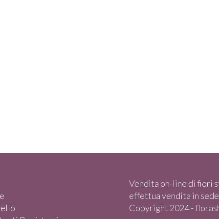
Vendita on-line di fiori st
e
effettua vendita in sede)
rello
Copyright 2024 - florasho