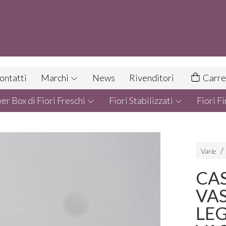
ontatti
Marchi
News
Rivenditori
Carre
r Box di Fiori Freschi
Fiori Stabilizzati
Fiori Fi
Varie
CA
VA
LE