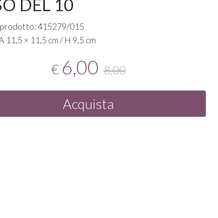
O DEL 10
 prodotto: 415279/015
A
11,5 × 11,5 cm / H 9,5 cm
6,00
€
8,00
Acquista