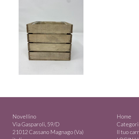
Novellino
Home
Via Gasparoli, 59/D
Categori
21012 Cassano Magnago (Va)
Il tuo car