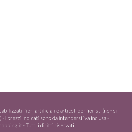
abilizzati, fiori artificiali e articoli per fioristi (non si
 - I prezzi indicati sono da intendersi iva inclusa -
pping.it - Tutti i diritti riservati