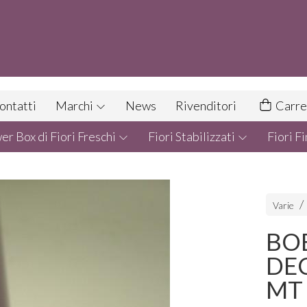
ontatti
Marchi
News
Rivenditori
Carre
r Box di Fiori Freschi
Fiori Stabilizzati
Fiori Fi
Varie
BOB
DEC
MT