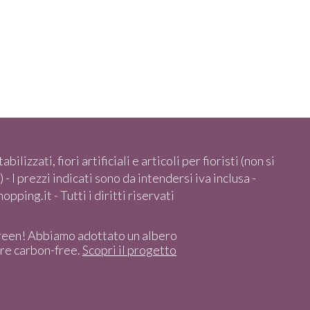
abilizzati, fiori artificiali e articoli per fioristi (non si
 - I prezzi indicati sono da intendersi iva inclusa -
pping.it - Tutti i diritti riservati
reen! Abbiamo adottato un albero
ere carbon-free.
Scopri il progetto