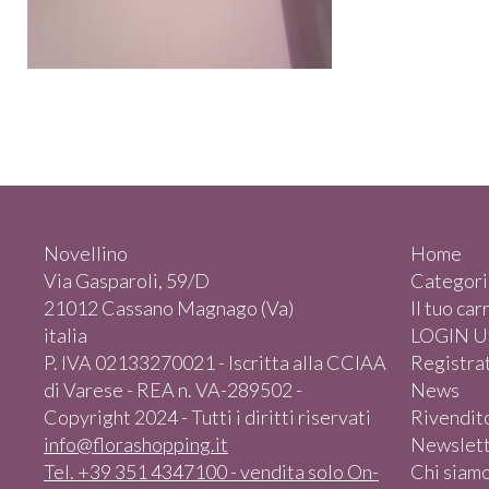
Novellino
Home
Via Gasparoli, 59/D
Categori
21012 Cassano Magnago (Va)
Il tuo car
italia
LOGIN Ut
P. IVA 02133270021 - Iscritta alla CCIAA
Registrat
di Varese - REA n. VA-289502 -
News
Copyright 2024 - Tutti i diritti riservati
Rivendit
info@florashopping.it
Newslet
Tel. +39 351 4347100 - vendita solo On-
Chi siam