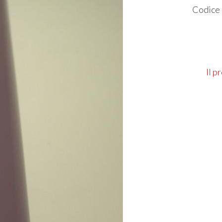
Codice
Il p