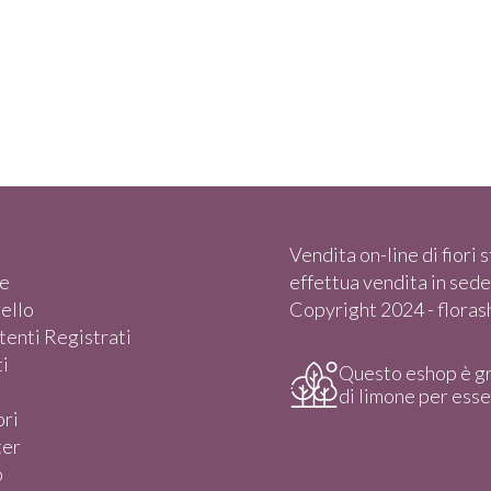
Vendita on-line di fiori st
e
effettua vendita in sede)
rello
Copyright 2024 - florasho
enti Registrati
i
Questo eshop è g
di limone per ess
ori
ter
o