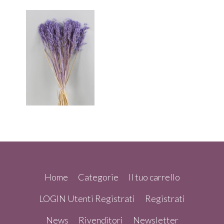
Home
Categorie
Il tuo carrello
LOGIN Utenti Registrati
Registrati
News
Rivenditori
Newsletter